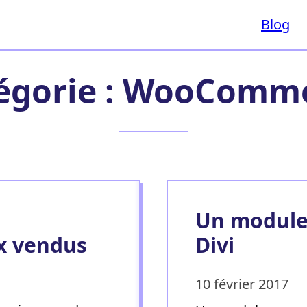
Blog
égorie :
WooComme
Un modul
x vendus
Divi
10 février 2017