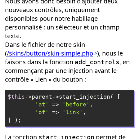
Nous avons donc besoin d’ajouter deux
nouveaux contrôles, uniquement
disponibles pour notre habillage
personnalisé : un sélecteur et un champ
texte.
Dans le fichier de notre skin
(
/skins/button/skin-simple.php
), nous le
faisons dans la fonction
, en
add_controls
commençant par une injection avant le
contrôle « Lien » du bouton :
$this
->parent->start_injection( [

'at'
 => 
'before'
,

'of'
 => 
'link'
,

] );
Langage du code :
PHP
(
php
)
La fonction
permet de
start_injection