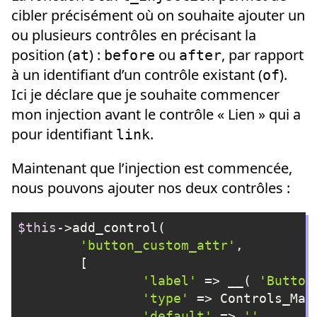
cibler précisément où on souhaite ajouter un
ou plusieurs contrôles en précisant la
position (
) :
ou
, par rapport
at
before
after
à un identifiant d’un contrôle existant (
).
of
Ici je déclare que je souhaite commencer
mon injection avant le contrôle « Lien » qui a
pour identifiant
.
link
Maintenant que l’injection est commencée,
nous pouvons ajouter nos deux contrôles :
$this
->add_control(

'button_custom_attr'
,

	[

'label'
 => __( 
'Button
'type'
 => Controls_Mana
'default'
 => 
''
,
