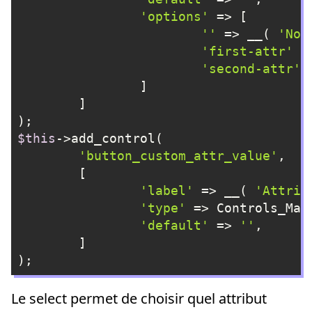
'options'
 => [

''
 => __( 
'Non
'first-attr'
 =
'second-attr'
 
		]

	]

$this
->add_control(

'button_custom_attr_value'
,

	[

'label'
 => __( 
'Attrib
'type'
 => Controls_Mana
'default'
 => 
''
,

	]

);
Langage du code :
PHP
(
php
)
Le select permet de choisir quel attribut