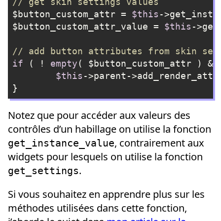
// get skin settings values
$button_custom_attr = 
$this
->get_insta
$button_custom_attr_value = 
$this
->get
// add button attributes from skin set
if
 ( ! 
empty
( $button_custom_attr ) &&
$this
->parent->add_render_attr
}
Langage du code :
PHP
(
php
)
Notez que pour accéder aux valeurs des
contrôles d’un habillage on utilise la fonction
, contrairement aux
get_instance_value
widgets pour lesquels on utilise la fonction
.
get_settings
Si vous souhaitez en apprendre plus sur les
méthodes utilisées dans cette fonction,