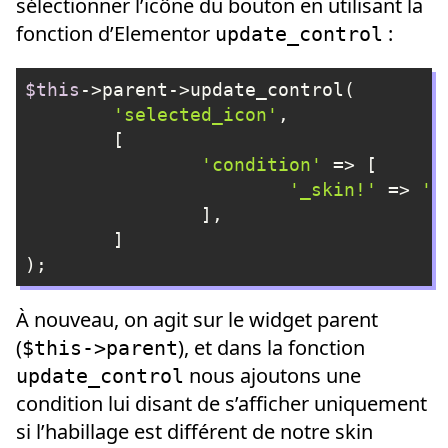
sélectionner l’icône du bouton en utilisant la
fonction d’Elementor
:
update_control
$this
->parent->update_control(

'selected_icon'
,

	[

'condition'
 => [

'_skin!'
 => 
's
		],

	]

);
Langage du code :
PHP
(
php
)
À nouveau, on agit sur le widget parent
(
), et dans la fonction
$this->parent
nous ajoutons une
update_control
condition lui disant de s’afficher uniquement
si l’habillage est différent de notre skin