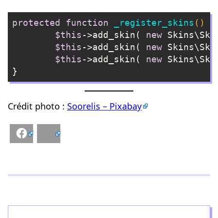
protected
function
_register_skins
()
{

$this
->add_skin( 
new
 Skins\Ski
$this
->add_skin( 
new
 Skins\Ski
$this
->add_skin( 
new
 Skins\Ski
}
Langage du code :
PHP
(
php
)
Crédit photo :
Soorelis – Pixabay
Facebook
Bluesky