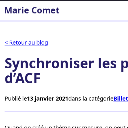
Aller
Marie Comet
au
contenu
< Retour au blog
Synchroniser les p
d’ACF
Publié le
13 janvier 2021
dans la catégorie
Bille
Quand on créé un thème sur mesure, on peut déf