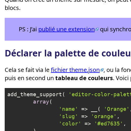
blocs.
PS : J’ai
publié une extension
qui synchro
Déclarer la palette de couleu
Cela se fait via le
fichier theme.json
, ou la fo
puis en second un
tableau de couleurs
. Voici
add_theme_support( 
'editor-color-palet
array
(

'name'
 => __( 
'Orange'
'slug'
 => 
'orange'
,

'color'
 => 
'#ed7635'
, 

	),
