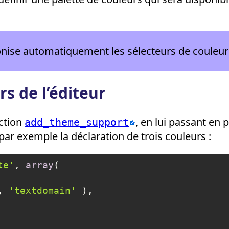
nise automatiquement les sélecteurs de couleur d’
rs de l’éditeur
nction
, en lui passant en
add_theme_support
 par exemple la déclaration de trois couleurs :
te'
, 
array
(

, 
'textdomain'
 ),
