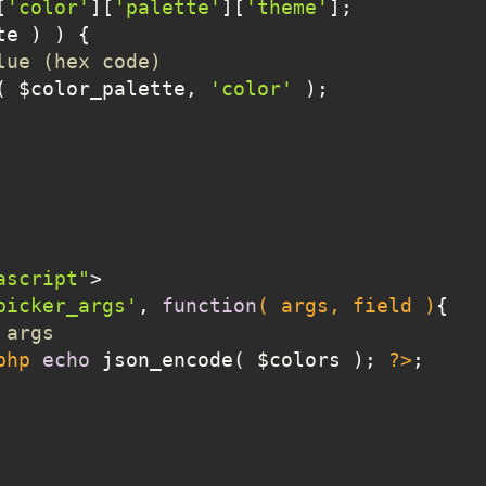
[
'color'
][
'palette'
][
'theme'
];

e ) ) {

lue (hex code)
( $color_palette, 
'color'
 );

ascript"
>

picker_args'
, 
function
( args, field )
{

 args
php
echo
 json_encode( $colors ); 
?>
;
