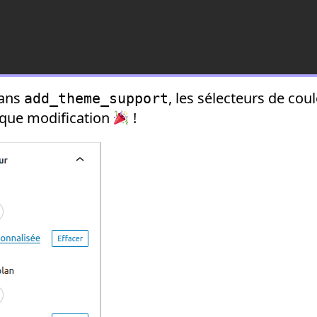
dans
, les sélecteurs de co
add_theme_support
haque modification
!