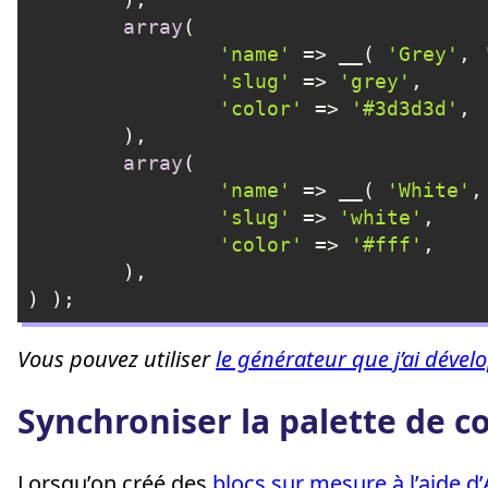
array
(

'name'
 => __( 
'Grey'
, 
'slug'
 => 
'grey'
,

'color'
 => 
'#3d3d3d'
, 

	),

array
(

'name'
 => __( 
'White'
,
'slug'
 => 
'white'
,

'color'
 => 
'#fff'
, 

	),

) );
Langage du code :
PHP
(
php
)
Vous pouvez utiliser
le générateur que j’ai dével
Synchroniser la palette de c
Lorsqu’on créé des
blocs sur mesure à l’aide d