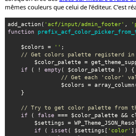
mêmes couleurs que celui de l’éditeur. C’est réa
add_action(
'acf/input/admin_footer'
, 
'
function
prefix_acf_color_picker_from_
    $colors = 
''
;

// Get colors palette registerd in
	$color_palette = get_theme_sup
if
 ( ! 
empty
( $color_palette ) ) {

// Get each 'color' va
		$colors = array_colum
    }

// Try to get color palette from t
if
 ( 
false
 === $color_palette && c
        $settings = WP_Theme_JSON_Reso
if
 ( 
isset
( $settings[
'color'
]