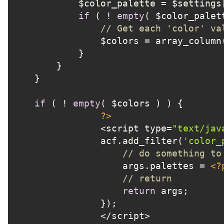
            $color_palette = $settings
if
 ( ! 
empty
( $color_palett
// Get each 'color' va
                $colors = array_column
            }

        }

    }

if
 ( ! 
empty
( $colors ) ) {

?>
		<script type=
"text/jav
		acf.add_filter(
'color_
// do something to
		    args.palettes = 
<?
// return
return
 args;

		});

		</script>
