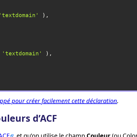
'textdomain'
 ),

 
'textdomain'
 ),

oppé pour créer facilement cette déclaration
.
ouleurs d’ACF
’ACF
, et qu’on utilise le champ
Couleur
(ou Color