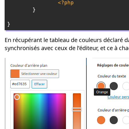
<?php
	}

}
Langage du code :
PHP
(
php
)
En récupérant le tableau de couleurs déclaré 
synchronisés avec ceux de l’éditeur, et ce à c