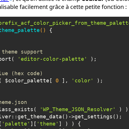
lisable facilement grâce à cette petite fonction :
prefix_acf_color_picker_from_theme_palett
theme_palette
()
{

 theme support
port( 
'editor-color-palette'
 );

lue (hex code)
n( $color_palette[ 
0
 ], 
'color'
 );

heme.json
lass_exists( 
'WP_Theme_JSON_Resolver'
 ) )
lver::get_theme_data()->get_settings();

[
'palette'
][
'theme'
] ) ) {
