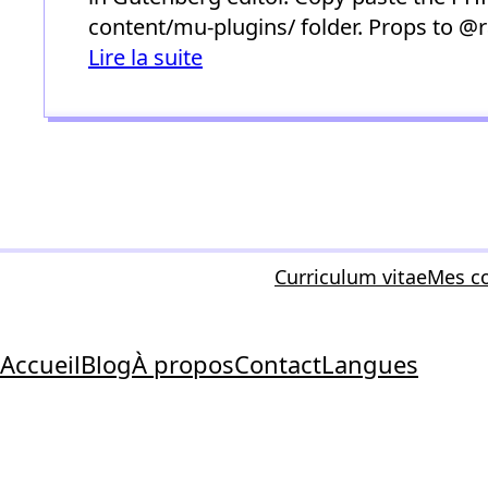
content/mu-plugins/ folder. Props to @
Lire la suite
Curriculum vitae
Mes co
Accueil
Blog
À propos
Contact
Langues