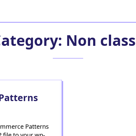
Category:
Non clas
atterns
ommerce Patterns
 file to your wp-