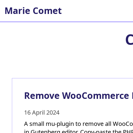
Skip
Marie Comet
to
content
Remove WooCommerce P
16 April 2024
A small mu-plugin to remove all WooC
in Gutenberg editor. Copy-paste the PHP